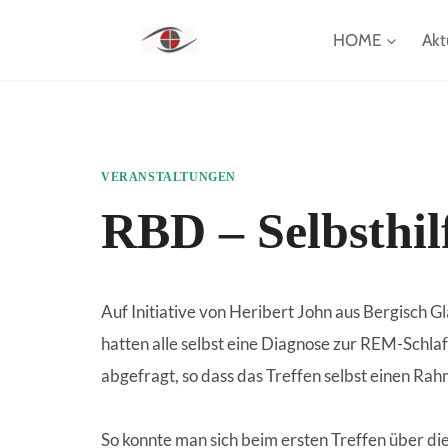
Zum
HOME
Akt
Inhalt
springen
VERANSTALTUNGEN
RBD – Selbsthil
Auf Initiative von Heribert John aus Bergisch G
hatten alle selbst eine Diagnose zur REM-Sch
abgefragt, so dass das Treffen selbst einen Rah
So konnte man sich beim ersten Treffen über di